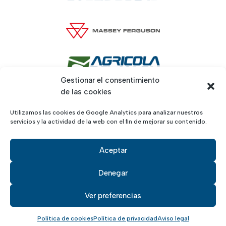
Gestionar el consentimiento
de las cookies
Utilizamos las cookies de Google Analytics para analizar nuestros
servicios y la actividad de la web con el fin de mejorar su contenido.
Aceptar
Denegar
Aviso legal
, políticas de
privacidad
y de
cookies
· Desarrollado por
Maruchi
Ver preferencias
© 2026 Grupo Evelio Suero
·
Síguenos en redes
Política de cookies
Política de privacidad
Aviso legal