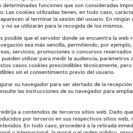
bo determinadas funciones que son consideradas impre
io. Las cookies utilizadas tienen, en todo caso, caráct
aparecen al terminar la sesión del usuario. En ningún
y no se utilizarán para la recogida de los mismos.
s posible que el servidor donde se encuentra la web 
 navegación sea más sencilla, permitiendo, por ejemplo,
reas, servicios, promociones o concursos reservados 
 pueden utilizar para medir la audiencia, parámetros d
stos casos cookies prescindibles técnicamente, pero 
dibles sin el consentimiento previo del usuario.
nfigurar su navegador para ser alertado de la recepció
consulte las instrucciones de su navegador para amplia
e redirija a contenidos de terceros sitios web. Dado
roducidos por terceros en sus respectivos sitios web,
ntenidos. En todo caso, procederá a la retirada inmed
ional o internacional, la moral o el orden público, pro