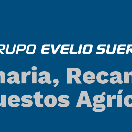
aria, Reca
estos Agrí