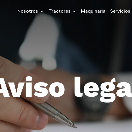
Nosotros
Tractores
Maquinaria
Servicios
A
v
i
s
o
l
e
g