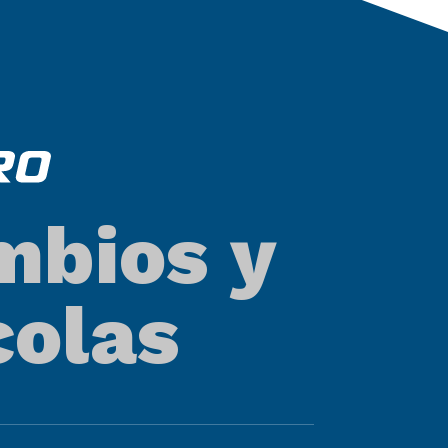
mbios y
colas