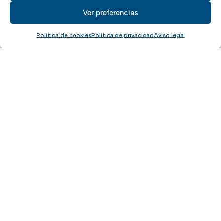
Ver preferencias
Política de cookies
Política de privacidad
Aviso legal
Grandes marcas
colaboradoras
Además de estar enfocados en la
comercialización, venta y reparación de
las marcas del grupo AGCO, trabajamos
con las mejores marcas agrícolas del