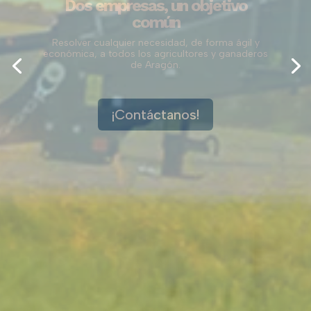
Evelio Suero
PLAZA Zaragoza · Ejea de los Caballeros · Binéfar ·
Sariñena
Más información