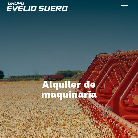
A
l
q
u
i
l
e
r
d
e
m
a
q
u
i
n
a
r
i
a