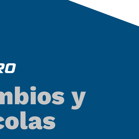
mbios y
colas