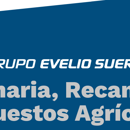
aria, Reca
estos Agrí