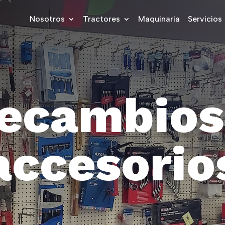
Nosotros
Tractores
Maquinaria
Servicios
e
c
a
m
b
i
o
s
a
c
c
e
s
o
r
i
o