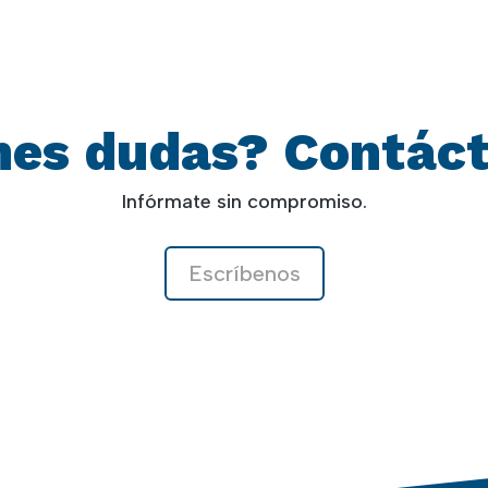
nes dudas? Contác
Infórmate sin compromiso.
Escríbenos