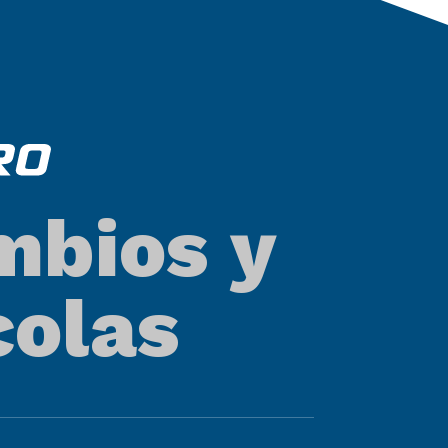
mbios y
colas