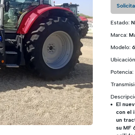
Solicit
Estado:
N
Marca:
Ma
Modelo:
6
Ubicació
Potencia:
Transmis
Descripci
El nuev
con el
un trac
su MF 