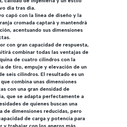
d, calidad de ingeniería y un estilo
vo día tras día.
o capó con la línea de diseño y la
franja cromada captará y mantendrá
nción, acentuando sus dimensiones
tas.
or con gran capacidad de respuesta,
itirá combinar todas las ventajas de
uina de cuatro cilindros con la
a de tiro, empuje y elevación de un
e seis cilindros. El resultado es un
r que combina unas dimensiones
tas con una gran densidad de
ia, que se adapta perfectamente a
cesidades de quienes buscan una
a de dimensiones reducidas, pero
capacidad de carga y potencia para
r y trabajar con los aperos más