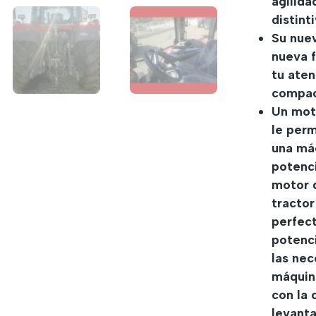
agilida
distinti
Su nuev
nueva 
tu ate
compac
Un mot
le perm
una máq
potenci
motor d
tracto
perfec
potenc
las ne
máquin
con la 
levanta