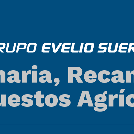
aria, Reca
estos Agrí