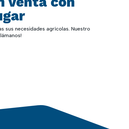
n venta con
ugar
as sus necesidades agrícolas. Nuestro
¡Llámanos!