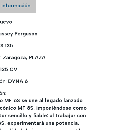
a información
uevo
ssey Ferguson
S 135
n:
Zaragoza, PLAZA
135 CV
ión:
DYNA 6
ón:
o MF 6S se une al legado lanzado
 icónico MF 8S, imponiéndose como
tor sencillo y fiable: al trabajar con
6S, experimentará una potencia,